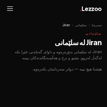
.
Lezzoo
سەرەتا
‹
سلێمانی
‹
Jiran
سلێمانی
Jiran لە سلێمانی
Jiran لە سلێمانی بدۆزەرەوە و داوای گەیاندنی خێرا بکە
لەگەڵ لەزوو. مێنیو و نرخ و هەڵسەنگاندنەکان ببینە.
هێشتا هیچ نییە — دواتر سەردانمان بکەرەوە.