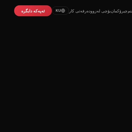
تم
چیرۆکمان
بۆچی لەزوو
دەرفەتی کار
ئەپەکە دابگرە
KU