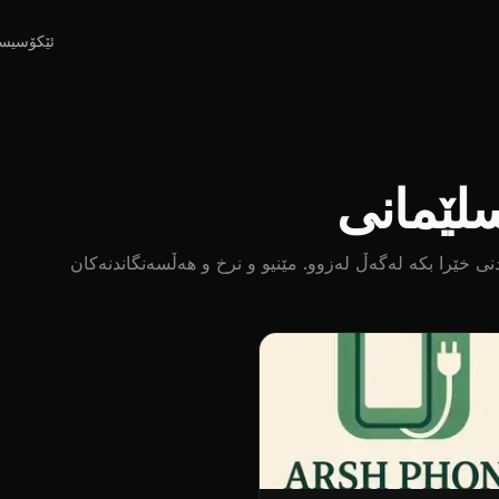
ئێکۆسیس
 گەیاندنی خێرا بکە لەگەڵ لەزوو. مێنیو و نرخ و هەڵسەنگاندنەکان