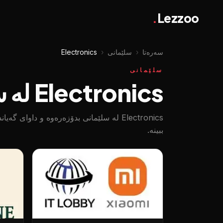
.
Lezzoo
سەرەتا
‹
سلێمانی
‹
Electronics
سلێمانی
Electronics لە سلێمانی
Electronics لە سلێمانی بدۆزەرەوە و داوای
ببینە.