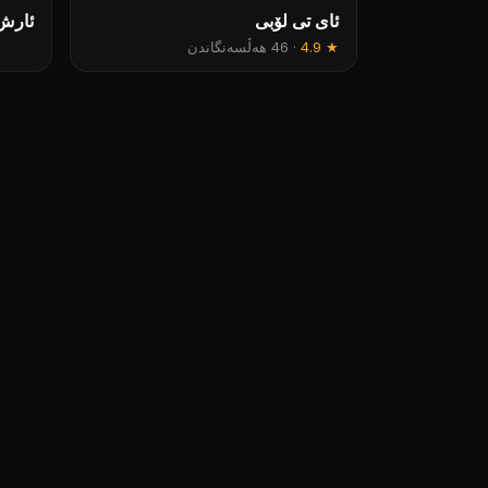
ئای تی لۆبی
ئارش
★
4.9
·
46 هەڵسەنگاندن