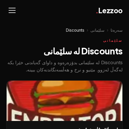
.
Lezzoo
سەرەتا
‹
سلێمانی
‹
Discounts
سلێمانی
Discounts لە سلێمانی
Discounts لە سلێمانی بدۆزەرەوە و داوای گەیاندنی خێرا بکە
لەگەڵ لەزوو. مێنیو و نرخ و هەڵسەنگاندنەکان ببینە.