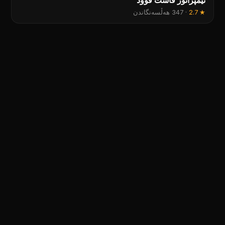
ئیمپراتۆر فاست فوود
★
2.7
·
347 هەڵسەنگاندن