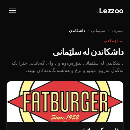
.
Lezzoo
سەرەتا
‹
سلێمانی
‹
داشکاندن
سلێمانی
داشکاندن لە سلێمانی
داشکاندن لە سلێمانی بدۆزەرەوە و داوای گەیاندنی خێرا بکە
لەگەڵ لەزوو. مێنیو و نرخ و هەڵسەنگاندنەکان ببینە.