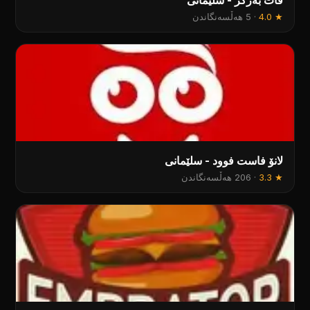
فات بەرگر - سلێمانی
★
4.0
·
5 هەڵسەنگاندن
لانۆ فاست فوود - سلێمانی
★
3.3
·
206 هەڵسەنگاندن