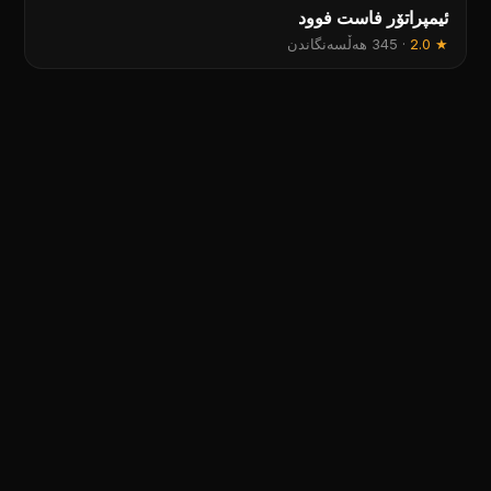
ئیمپراتۆر فاست فوود
★
2.0
·
345 هەڵسەنگاندن