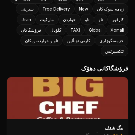
ژەمە سوکەکان
New
Free Delivery
شیرینی
کارفور
ئاو
ئاو
خواردن
ماڕکێت
Jiran
Xomali
Global
TAXI
گلۆبال
فرۆشگاکان
خزمەتگوزاری
کارتی ئۆنڵاین
ئاو و خواردنەوەکان
ئێکسپرێس
فرۆشگاکانی دهۆک
بیگ شێڤ