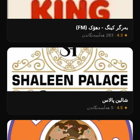
بەرگر کینگ - دهۆک (FM)
★
4.3
·
283 هەڵسەنگاندن
شالین پالاس
★
4.5
·
5 هەڵسەنگاندن