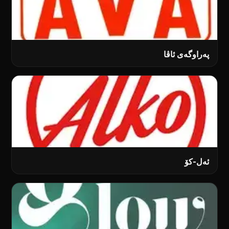
پەراوگەی ئاڤا
ئەل-کۆ