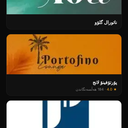
ناتورال گلۆو
پۆرتۆفینۆ لانج
★
4.0
·
184 هەڵسەنگاندن