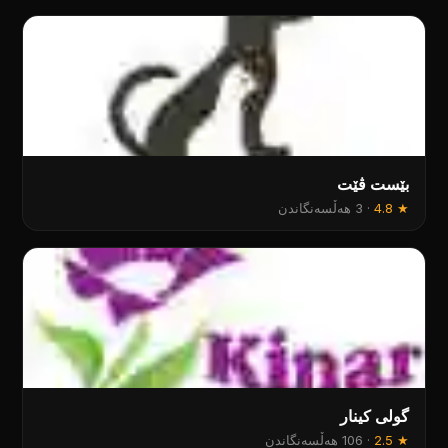
بێست ڤێت
★
4.8
·
3 هەڵسەنگاندن
گولی کینار
★
2.5
·
106 هەڵسەنگاندن