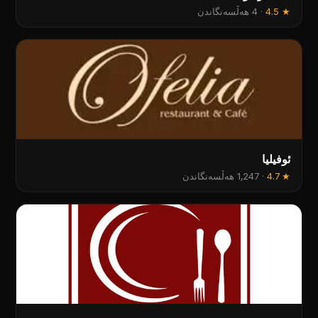
★
4.5
·
4 هەڵسەنگاندن
ئوفيليا
★
4.7
·
1,247 هەڵسەنگاندن