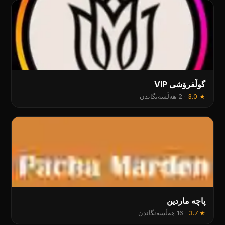
گوڵفرۆشی VIP
★
3.0
·
2 هەڵسەنگاندن
پاچە ماردين
★
3.7
·
16 هەڵسەنگاندن