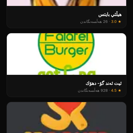
هيڵثي بايتس
★
3.0
·
26 هەڵسەنگاندن
ئیت ئەند گۆ- دهۆك
★
4.5
·
928 هەڵسەنگاندن