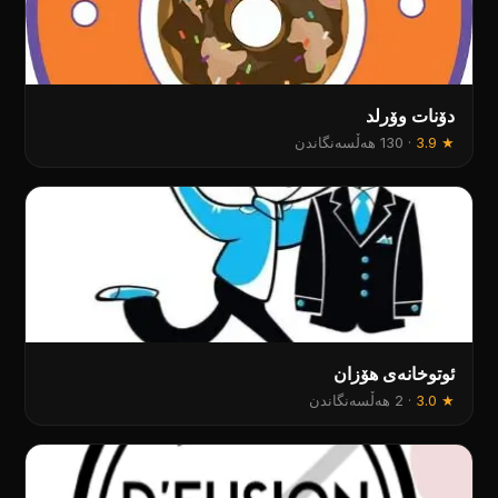
دۆنات وۆرلد
★
3.9
·
130 هەڵسەنگاندن
ئوتوخانەی هۆزان
★
3.0
·
2 هەڵسەنگاندن