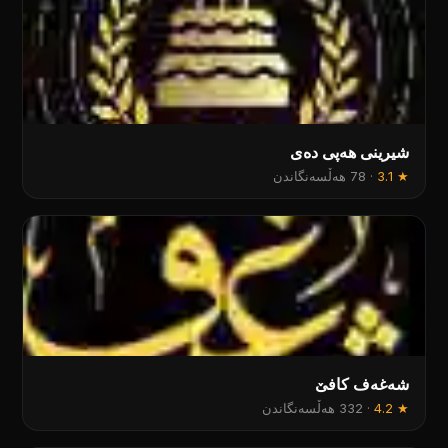
شیرینی هەپی دەی
★
3.1
·
78 هەڵسەنگاندن
شەغەف کافێ
★
4.2
·
332 هەڵسەنگاندن