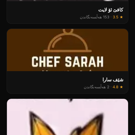
كافێ ئۆ لايت
★
3.5
·
153 هەڵسەنگاندن
شێف سارا
★
4.8
·
2 هەڵسەنگاندن