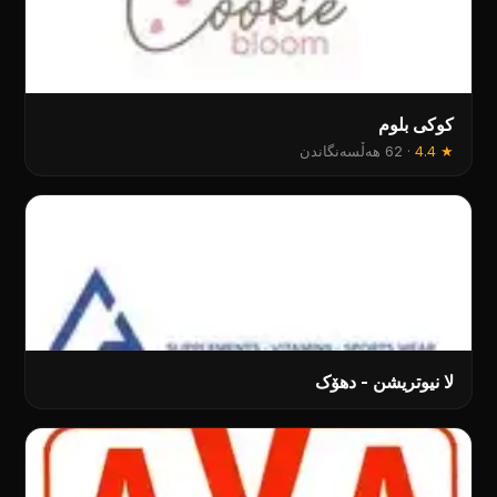
کوکی بلوم
★
4.4
·
62 هەڵسەنگاندن
لا نیوتریشن - دهۆک