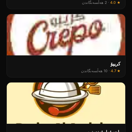
★
4.0
·
2 هەڵسەنگاندن
کریپۆ
★
4.7
·
10 هەڵسەنگاندن