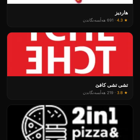
هارديز
★
4.3
·
691 هەڵسەنگاندن
تشی تشی کافێ
★
3.8
·
219 هەڵسەنگاندن