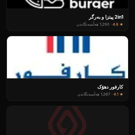
2in1 پیتزا و بەرگر
★
4.6
·
1,290 هەڵسەنگاندن
کارفور دهۆک
★
4.1
·
1,287 هەڵسەنگاندن