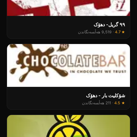
٩٩ گریل- دهۆک
★
4.7
·
9,519 هەڵسەنگاندن
شۆکلیت بار - دهۆک
★
4.5
·
211 هەڵسەنگاندن