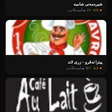
شیرەمەنی شامیە
★
4.0
·
23 هەڵسەنگاندن
پیتزا ئەڤرو - زری لاند
★
4.3
·
187 هەڵسەنگاندن