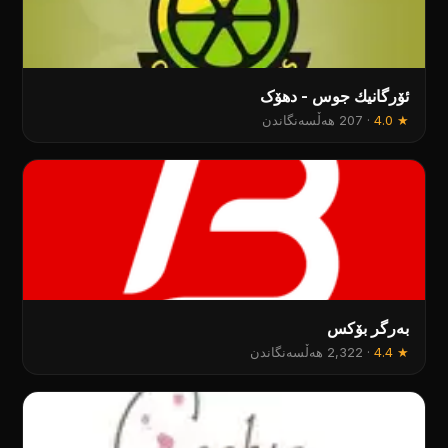
ئۆرگانیك جوس - دهۆک
★
4.0
·
207 هەڵسەنگاندن
بەرگر بۆکس
★
4.4
·
2,322 هەڵسەنگاندن