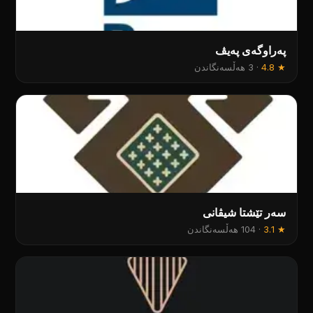
پەراوگەی پەیڤ
★
4.8
·
3 هەڵسەنگاندن
سەر تێشتا شیڤانی
★
3.1
·
104 هەڵسەنگاندن