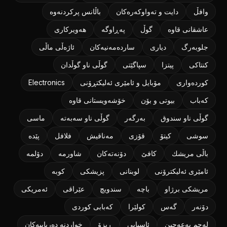
وافڵ
دایت و ته‌واوکه‌ره‌کان
باڵانس پرکردنەوە
عاشقانی قاوه
گوڵ
پەڕاوگە
هەویرکاری
جلوبەرگ
دیاری
ساردەمەنیەکان
ئاژەڵی ماڵی
كنتاكی
پیتزا
سپاگێتی
گوڵی ناو گوڵدان
كورده‌واری
مۆبایل و ئامێری ئەلیکتڕۆنی
Electronics
كه‌باب
بیوتی و بۆن
خۆشەویستانی قاوە
گوڵی ناو سندوق
به‌رگه‌ر
گوڵی ناو سەبەتە
ماسی
سوشی
کیتۆ
قۆزی
مەناقیش
فلافل
پێدە
باڵی مریشك
كافێ
دۆنەتەکان
شاورمە
دۆلمە
ئامێری ئەلیکترۆنی
لوبنانی
پزیشکی
كوبه
مریشکی برژاو
باچە
سندویچ
عێراقی
ئەمریکی
دۆنەر
گەس
کولێرا
کەبابی کوردی
لەحم بەعەجین
ئاسیایی
ڕیزۆ
خواردنە دەریاییەکان