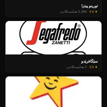
تورینو پیتزا
★
4.4
·
2,369 هەڵسەنگاندن
سێگافرێدو
★
3.5
·
2 هەڵسەنگاندن