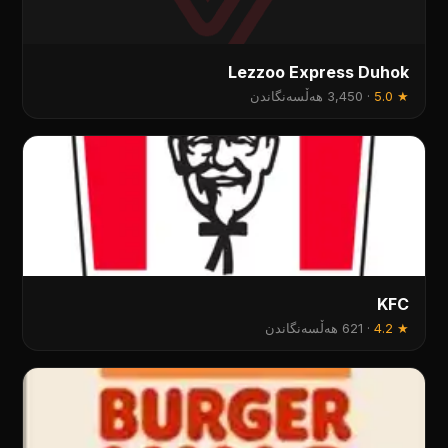
Lezzoo Express Duhok
★
5.0
·
3,450 هەڵسەنگاندن
KFC
★
4.2
·
621 هەڵسەنگاندن