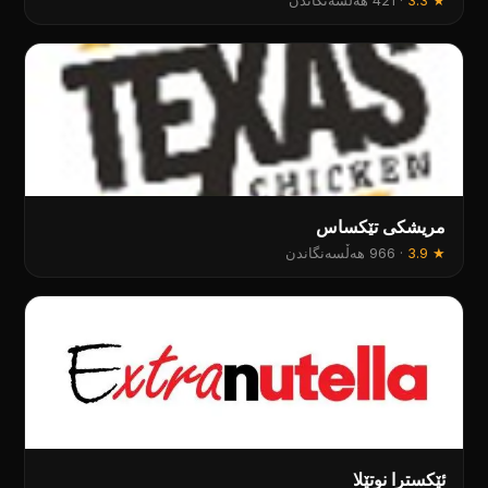
★
3.3
·
421 هەڵسەنگاندن
مريشكى تێكساس
★
3.9
·
966 هەڵسەنگاندن
ئێکسترا نوتێلا