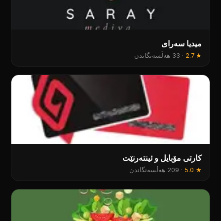
میدیا سەرای
★
2.7
·
33 هەڵسەنگاندن
کارتی مۆبایل و ئینتەرنێت
★
5.0
·
209 هەڵسەنگاندن