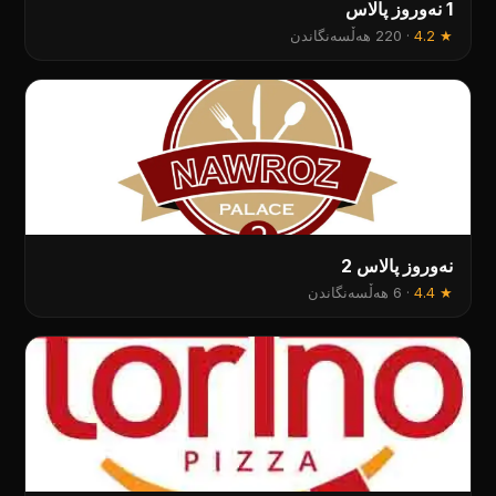
1 نەوروز پالاس
★
4.2
·
220 هەڵسەنگاندن
نەوروز پالاس 2
★
4.4
·
6 هەڵسەنگاندن