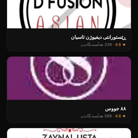
ڕێستورانتی دیفیوژن ئاسیان
★
4.6
·
338 هەڵسەنگاندن
٨٨ جووس
★
4.6
·
588 هەڵسەنگاندن