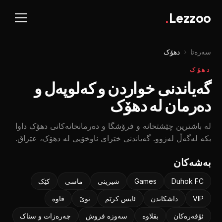
.
Lezzoo
سەرەتا
‹
دهۆک
دهۆک
گەیاندنی خواردن و کەلوپەل و
دەرمان لە دهۆک
لە باشترین چێشتخانە و فرۆشگا و دەرمانخانەکانی دهۆک داوا
بکە لەگەڵ لەزوو. گەیاندنی خێرای ناوخۆیی لە دهۆک، عێراق.
بەشەکان
Duhok FC
Games
شیرینی
ماسی
کێک
VIP
داشکاندن
ئایس کرێم
نوێ
قاوه
ئۆفەرەکان
بقلاوه‌
سه‌وزه‌ فروش
چەرەزات و سناک