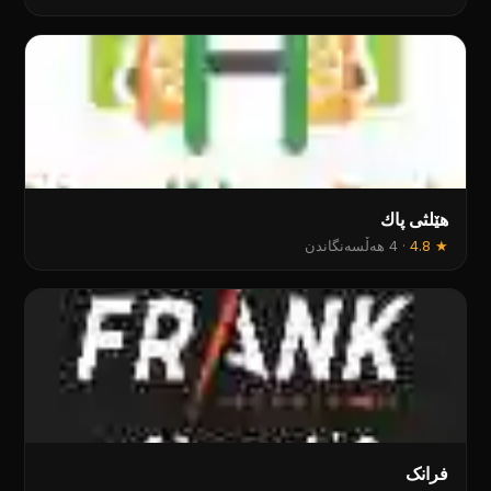
هێلثی پاك
★
4.8
·
4 هەڵسەنگاندن
فرانک