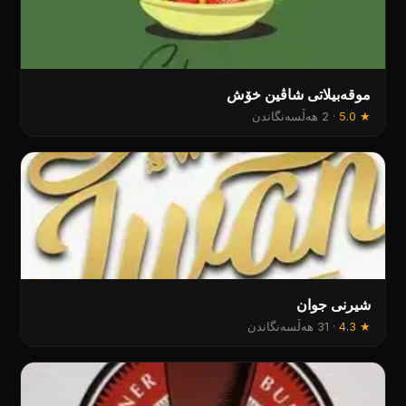
موقەبیلاتی شاڤین خۆش
★
5.0
·
2 هەڵسەنگاندن
شیرنی جوان
★
4.3
·
31 هەڵسەنگاندن