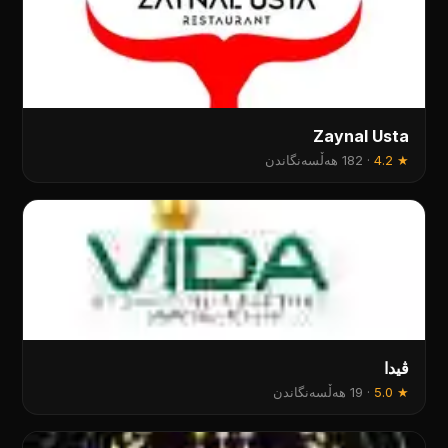
Zaynal Usta
★
4.2
·
182 هەڵسەنگاندن
ڤیدا
★
5.0
·
19 هەڵسەنگاندن