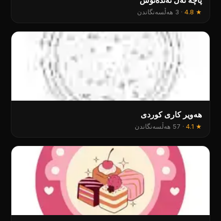
پاچە ئەل ئەندەنوس
★
4.8
·
3 هەڵسەنگاندن
هەویر کاری کوردی
★
4.1
·
57 هەڵسەنگاندن