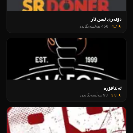
دۆنەری ئیس ئار
★
4.7
·
456 هەڵسەنگاندن
ئەلنافۆرە
★
3.8
·
98 هەڵسەنگاندن