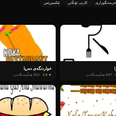
زمەتگوزاری
کارتی ئۆنڵاین
ئێکسپرێس
خواردنگەی دەریا
·
897 هەڵسەنگاندن
★
3.8
·
652 هەڵسەنگاندن