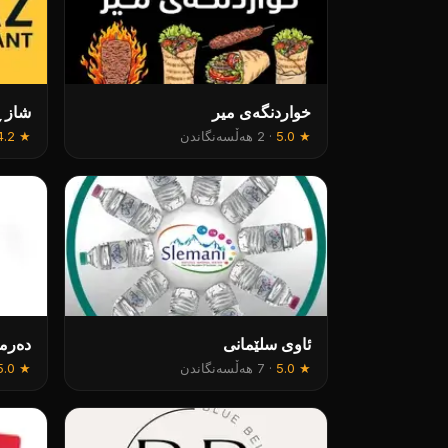
خواردنگەی میر
شاز 
★
5.0
·
2 هەڵسەنگاندن
★
4.2
ئاوی سلێمانی
دەرما
★
5.0
·
7 هەڵسەنگاندن
★
5.0