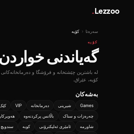
.
Lezzoo
سەرەتا
‹
کۆیە
کۆیە
گەیاندنی خواردن 
لە باشترین چێشتخانە و فرۆشگا و دەرمانخانەکانی ک
کۆیە، عێراق.
بەشەکان
Games
شیرینی
دەرمانخانە
VIP
کێک
چەرەزات و سناک
باڵانس پرکردنەوە
هەویرکا
شاورمە
ئامێری ئەلیکترۆنی
كوبه
سندویچ