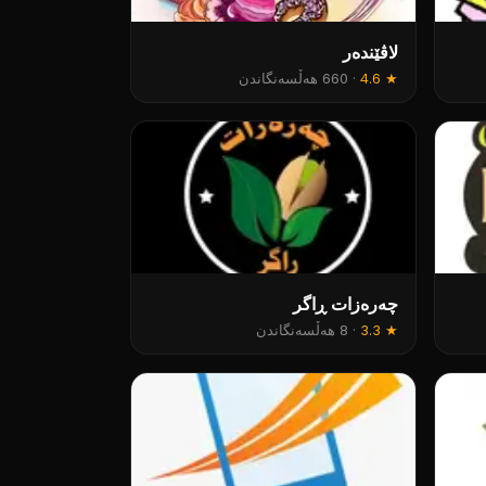
لاڤێندەر
★
4.6
·
660 هەڵسەنگاندن
چەرەزات ڕاگر
★
3.3
·
8 هەڵسەنگاندن