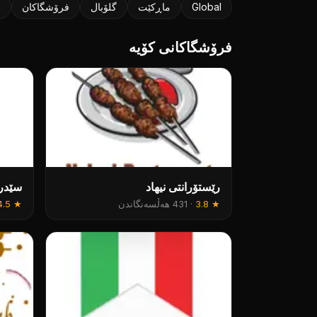
Global
ماڕکێت
گلۆبال
فرۆشگاکان
خ
فرۆشگاکانی کۆیە
رێستۆرانتی نيهاد
سێدرا
★
3.8
·
431 هەڵسەنگاندن
★
4.5