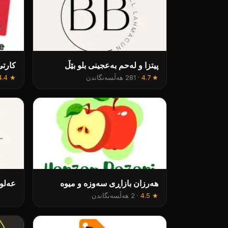
پیتزا و لەحم بەعجینی بلو بێڵ
کارتی
★
4.7
·
281 هەڵسەنگاندن
★
4.4
هەرزان بازاڕی سەوزە و میوە
عەلوە
★
4.5
·
2 هەڵسەنگاندن