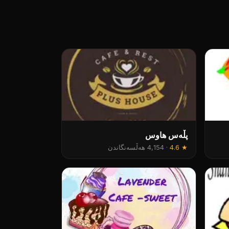
پڵەس هاوس
★
4.6
·
4,154 هەڵسەنگاندن