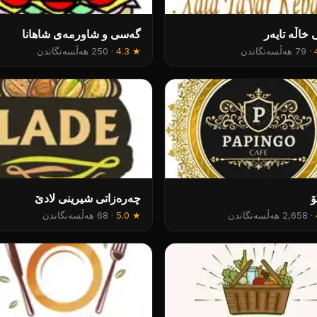
ی خاڵە تایەر
گەسی و شاورمەی شاهانا
·
79 هەڵسەنگاندن
★
4.3
·
250 هەڵسەنگاندن
ۆ
چەرەزاتی شیرینی لادێ
·
2,658 هەڵسەنگاندن
★
5.0
·
68 هەڵسەنگاندن