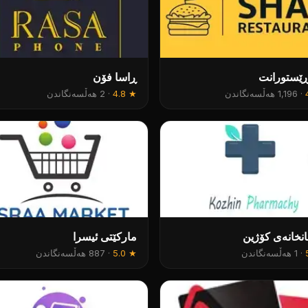
ڕێستورانت
ڕاسا فۆن
·
1,196 هەڵسەنگاندن
★
4.8
·
2 هەڵسەنگاندن
نخانەی کۆژین
مارکێتی ئیسرا
·
1 هەڵسەنگاندن
★
5.0
·
887 هەڵسەنگاندن