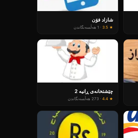
شازاد فۆن
★
3.5
·
1 هەڵسەنگاندن
چێشتخانەی ڕانیە 2
★
4.4
·
273 هەڵسەنگاندن