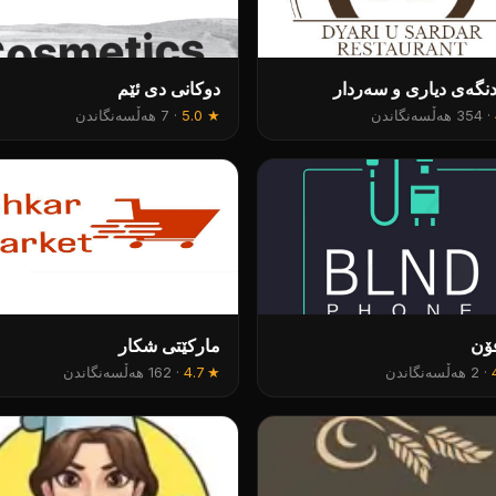
نگەی دیاری و سەردار
دوکانی دی ئێم
·
354 هەڵسەنگاندن
★
5.0
·
7 هەڵسەنگاندن
فۆن
مارکێتی شکار
·
2 هەڵسەنگاندن
★
4.7
·
162 هەڵسەنگاندن