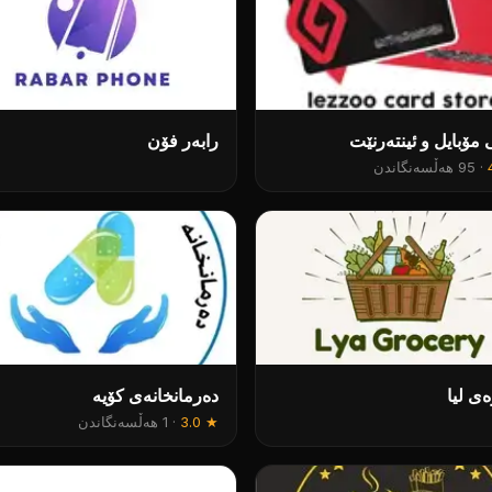
 مۆبایل و ئینتەرنێت
رابەر فۆن
·
95 هەڵسەنگاندن
ی لیا
دەرمانخانەی کۆیە
★
3.0
·
1 هەڵسەنگاندن