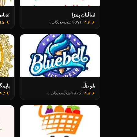
ئیتاڵیان پیتزا
؛ەباب
★
4.9
·
1,391 هەڵسەنگاندن
★
4.2
بلو بێڵ
پاپینگ
★
4.8
·
1,876 هەڵسەنگاندن
★
4.7