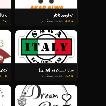
عەلوەی ئاکار
بەقاڵ
★
4.0
·
45 هەڵسەنگاندن
★
3.7
سارا ئایسكرێم (ئیتاڵی)
کێکی 
★
3.9
·
66 هەڵسەنگاندن
★
4.3