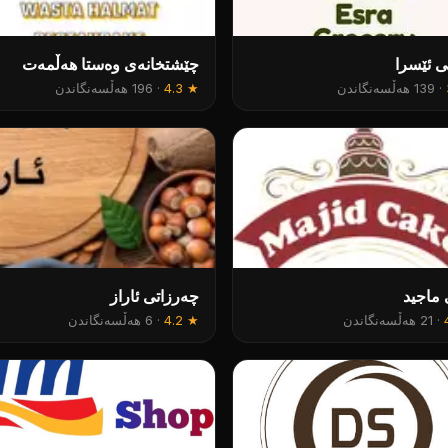
ی ئێسرا
چێشتخانەی وەستا هەڵمەت
·
139 هەڵسەنگاندن
★
4.3
·
196 هەڵسەنگاندن
ماجید
چەرزاتی ئاراز
·
21 هەڵسەنگاندن
★
4.2
·
6 هەڵسەنگاندن