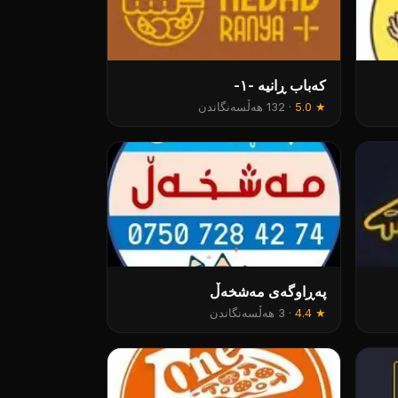
کەباب ڕانیە -۱-
★
5.0
·
132 هەڵسەنگاندن
پەڕاوگەی مەشخەڵ
★
4.4
·
3 هەڵسەنگاندن