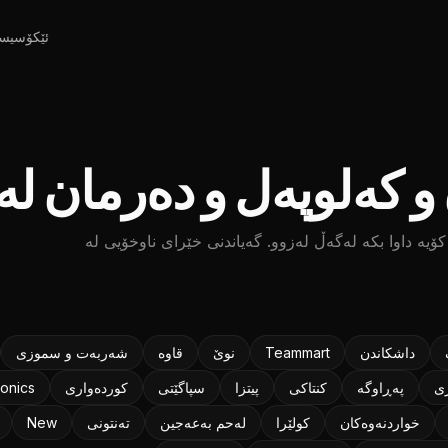
ئێکۆسیس
و کەلوپەل و دەرمان لە 
ۆیە داوا بکە لەگەڵ لەزوو. گەیاندنی خێرای ناوخۆیی لە
داشکاندن
Teammart
نوێ
قاوه
شەربەت و سموزی
ری
پەڕاوگە
كنتاكی
پیتزا
سپاگێتی
كورده‌واری
ronics
خواردنەوەکان
کولێرا
لەحم بەعەجین
تەنتونی
New