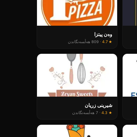
وەن پیتزا
★
4.7
·
809 هەڵسەنگاندن
شیرینی زریان
★
4.3
·
7 هەڵسەنگاندن