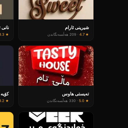
شیرینی ئارام
نانی 
★
4.7
·
209 هەڵسەنگاندن
★
3.3
تەیستی هاوس
کۆیە 
★
5.0
·
330 هەڵسەنگاندن
★
3.2