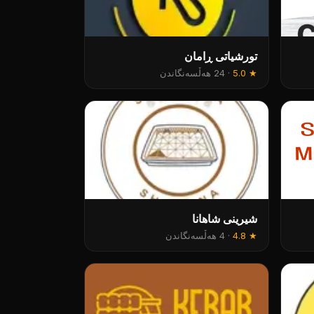
تورشیاتی ڕامان
★
5.0
·
24 هەڵسەنگاندن
شیرینی شاهانا
★
4.8
·
4 هەڵسەنگاندن