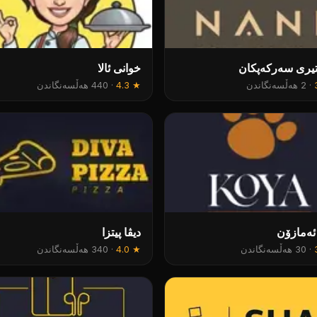
تیری سەرکەپکان
خوانی ئالا
·
2 هەڵسەنگاندن
★
4.3
·
440 هەڵسەنگاندن
ئەمازۆن
دیڤا پیتزا
·
30 هەڵسەنگاندن
★
4.0
·
340 هەڵسەنگاندن