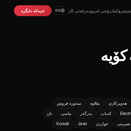
تم
چیرۆکمان
بۆچی لەزوو
دەرفەتی کار
ئەپەکە دابگرە
KU
کۆیە
هەویرکاری
بقلاوه‌
سه‌وزه‌ فروش
Elect
كه‌باب
به‌رگه‌ر
ماسی
نان
شیرینی
خواردن
Jiran
Xomali