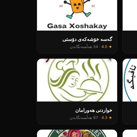
گەسە خۆشەکەی دۆستی
★
4.0
·
54 هەڵسەنگاندن
خواردنی هەورامان
★
4.3
·
87 هەڵسەنگاندن