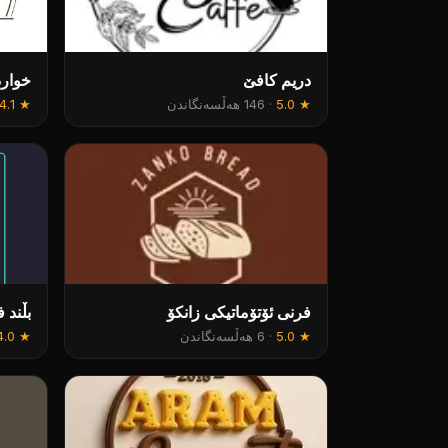
دریم کافێ
خوارد
★
5.0
·
146 هەڵسەنگاندن
★
4.1
فرنی ئۆتۆماتیکی زانکۆ
بڵند 
★
5.0
·
6 هەڵسەنگاندن
★
4.0