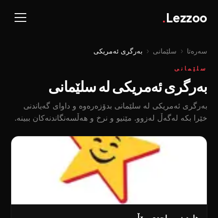
.
Lezzoo
سەرەتا
‹
سلێمانی
‹
بەرگری ئەمریکی
سلێمانی
بەرگری ئەمریکی لە سلێمانی
بەرگری ئەمریکی لە سلێمانی بدۆزەرەوە و داوای گەیاندنی
خێرا بکە لەگەڵ لەزوو. مێنیو و نرخ و هەڵسەنگاندنەکان ببینە.