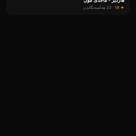
هارديز - ماجدی مۆڵ
★
1.8
·
23 هەڵسەنگاندن