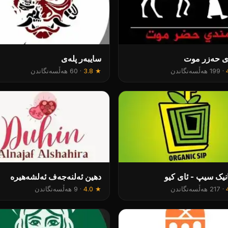
ی حەزر موت
سایبەر پلەی
·
199 هەڵسەنگاندن
★
3.8
·
60 هەڵسەنگاندن
نیک سیپ - ئای کیو
دهین ئەلنەجەف ئەلشەهیرە
·
217 هەڵسەنگاندن
★
4.0
·
9 هەڵسەنگاندن