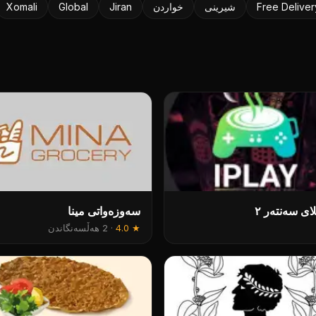
Free Deliver
شیرینی
خواردن
Jiran
Global
Xomali
لای سەنتەر ٢
سەوزەواتی مینا
★
4.0
·
2 هەڵسەنگاندن