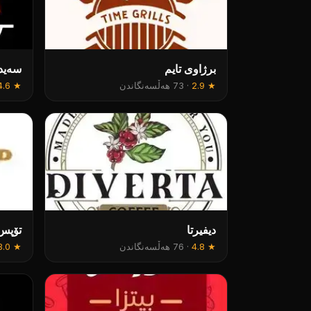
برژاوی تایم
سەيد ب
★
2.9
·
73 هەڵسەنگاندن
★
4.6
ديفيرتا
تۆپس
★
4.8
·
76 هەڵسەنگاندن
★
3.0