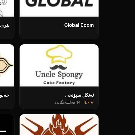
Global Ecom
بێری
ئەنکل سپۆنجی
حەلو
★
4.7
·
14 هەڵسەنگاندن