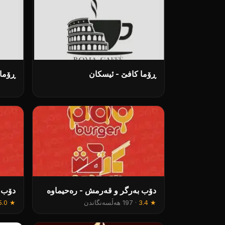
ڕۆما کافێ - ئیسکان
ڕۆما
دۆب بەرگر و قەرمش - رەحیماوە
دۆب 
★
3.4
·
197 هەڵسەنگاندن
★
5.0