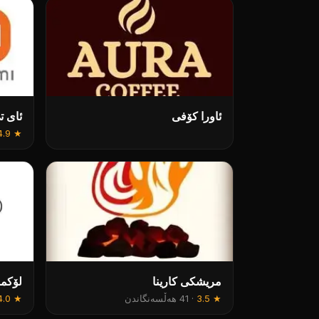
ئاورا کۆفی
ئای ت
4.9
★
مریشکی کارینا
لۆکما
★
3.5
·
41 هەڵسەنگاندن
★
4.0