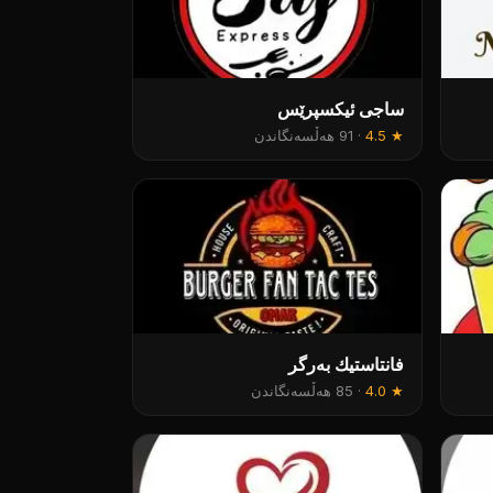
ساجی ئیکسپرێس
★
4.5
·
91 هەڵسەنگاندن
فانتاستیك بەرگر
★
4.0
·
85 هەڵسەنگاندن