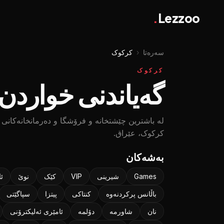
.
Lezzoo
سەرەتا
‹
کرکوک
کرکوک
گەیاندنی خواردن 
لە باشترین چێشتخانە و فرۆشگا و دەرمانخانەکانی 
کرکوک، عێراق.
بەشەکان
Games
شیرینی
VIP
کێک
نوێ
ئ
باڵانس پرکردنەوە
كنتاكی
پیتزا
سپاگێتی
نان
شاورمە
دۆلمە
ئامێری ئەلیکترۆنی