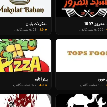
ەهرۆز 1997
مەکولات بابان
·
509 هەڵسەنگاندن
★
3.9
·
23 هەڵسەنگاندن
 فوود
پیتزا تایم
·
109 هەڵسەنگاندن
★
4.3
·
177 هەڵسەنگاندن