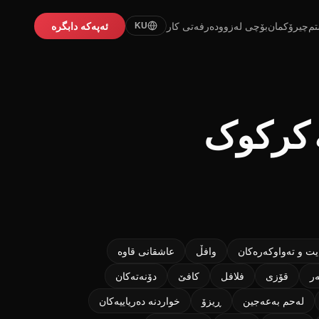
تم
چیرۆکمان
بۆچی لەزوو
دەرفەتی کار
ئەپەکە دابگرە
KU
ە کرکوک
یت و ته‌واوکه‌ره‌کان
وافڵ
عاشقانی قاوه
‌ر
قۆزی
فلافل
كافێ
دۆنەتەکان
لەحم بەعەجین
ڕیزۆ
خواردنە دەریاییەکان