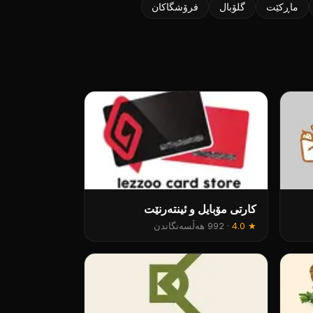
ماڕکێت
گلۆبال
فرۆشگاکان
کارتی مۆبایل و ئینتەرنێت
★
4.0
·
992 هەڵسەنگاندن