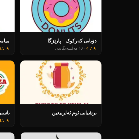
دۆناتى کەرکوک - پارێزگا
میام
★
4.7
·
10 هەڵسەنگاندن
★
3.5
ترشیاتی ئوم ئەلربیعین
تاست
4.5
★