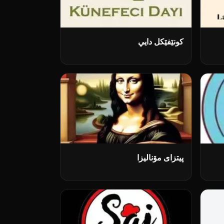
کونێفێکل دایي
پیتزای مۆنالیزا