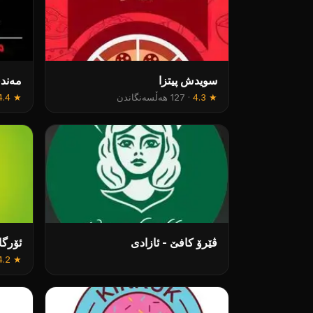
سویدش پیتزا
مەند
★
4.3
·
127 هەڵسەنگاندن
★
4.4
ڤێرۆ کافێ - ئازادی
ئۆرگا
4.2
★