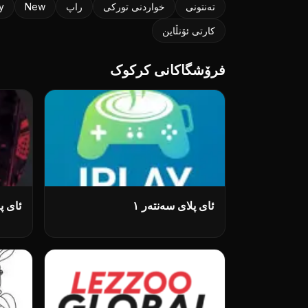
تەنتونی
خواردنی تورکی
راپ
New
y
کارتی ئۆنڵاین
فرۆشگاکانی کرکوک
ئای پلای سەنتەر ۱
ئای پ