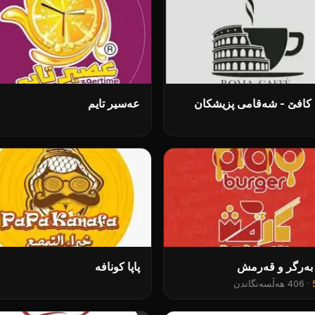
 کافێ - شەقامی پزیشکان
عەسیر تایم
بەرگر و قەرمش
پاپا کونافە
·
406 هەڵسەنگاندن