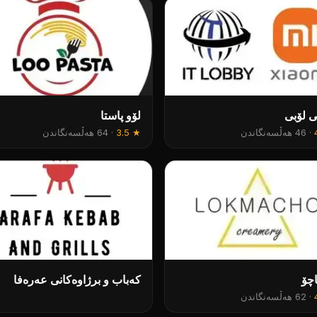
ی لۆبی
لۆو پاستا
·
46 هەڵسەنگاندن
★
3.5
·
64 هەڵسەنگاندن
چۆ
کەباب و برژاوەکانی عەرەفا
·
62 هەڵسەنگاندن