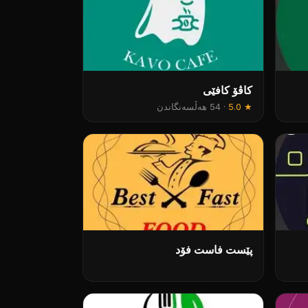
کاڤۆ کافێی
★
5.0
·
54 هەڵسەنگاندن
پێست فاست فۆد