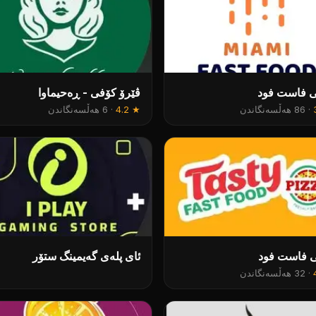
ی فاست فود
ڤێرۆ کۆفی - ڕەحیماوا
·
86 هەڵسەنگاندن
★
4.2
·
6 هەڵسەنگاندن
ی فاست فود
ئای پلەی گەیمینگ ستۆر
·
32 هەڵسەنگاندن