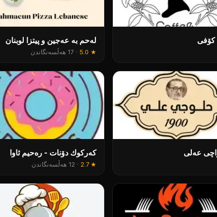
 کۆفی
لەحم بە عەجین و پیتزا لوبنان
★
5.0
·
17 هەڵسەنگاندن
اچی عەلی
کەرکوك دۆنات - رەحیم ئاوا
★
2.7
·
12 هەڵسەنگاندن