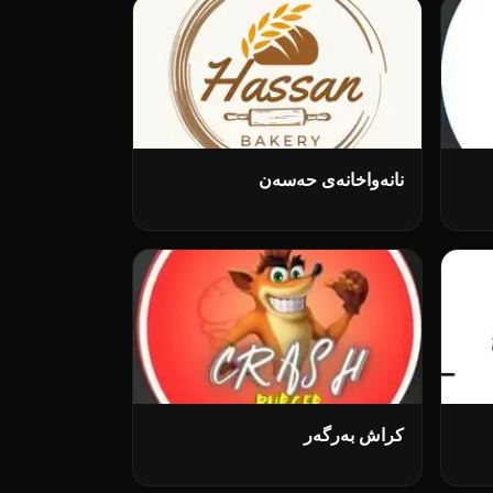
نانەواخانەی حەسەن
کراش بەرگەر