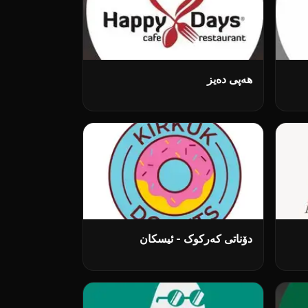
هەپی دەیز
دۆناتی کەرکوک - ئیسکان