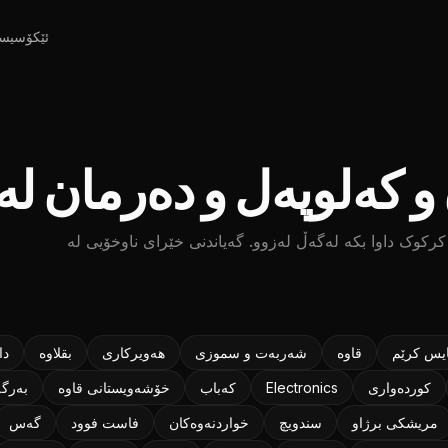
ئێکۆسیس
و کەلوپەل و دەرمان ل
کرکوک داوا بکە لەگەڵ لەزوو. گەیاندنی خێرای ناوخۆیی لە
ایس کرێم
قاوه
شەربەت و سموزی
هەویرکاری
بقلاوه‌
دا
كورده‌واری
Electronics
كه‌باب
خۆشەویستانی قاوە
به‌رگه
مریشکی برژاو
سندویچ
خواردنەوەکان
فاست فوود
گەس