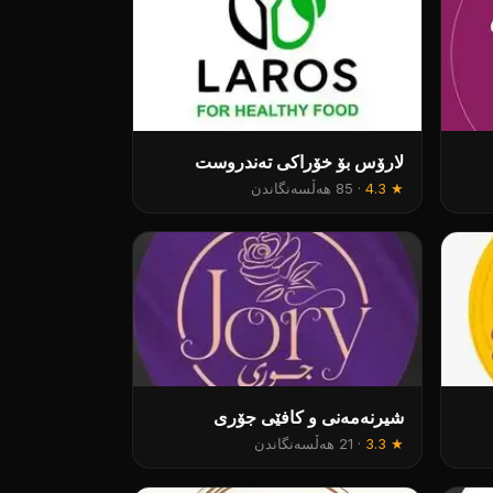
لارۆس بۆ خۆراکی تەندروست
★
4.3
·
85 هەڵسەنگاندن
شیرنەمەنی و کافێی جۆری
★
3.3
·
21 هەڵسەنگاندن