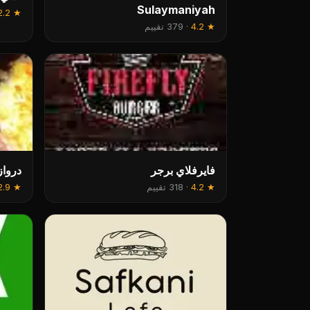
Sulaymaniyah
2.2
★
★
4.2
·
379 تقييم
فایرفلاي برجر
درواز
★
4.2
·
318 تقييم
★
2.9