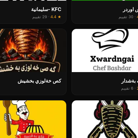
 اوردر
KFC -سليمانية
·
30 تقييم
★
4.4
·
29 تقييم
بةشدار
کص خةلوزي بخشیش
·
6 تقييم