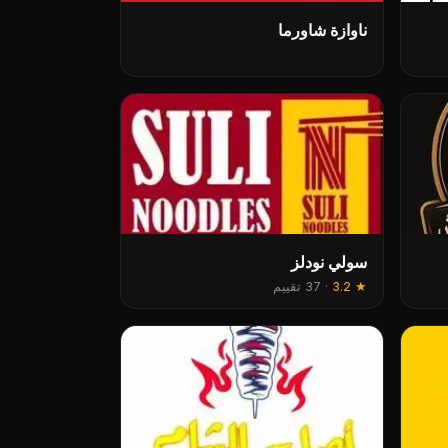
ناوازة شاورما
سولي نودلز
★
3.2
·
37 تقييم