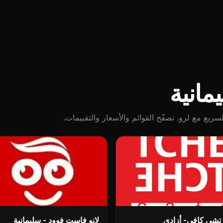
انية
ع مع لزو. تصفّح القوائم والأسعار والتقييمات.
تشي كافي- أزادي
لانو فاست فوود - سليمانية