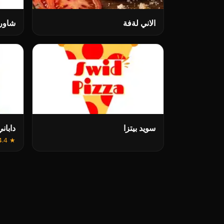
الاني لةفة
شاور
سوید بیتزا
دابان
4.4
★