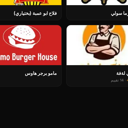
ما سولي
فلاح ابو عمبة (بختياري)
ي لةفة
مامو برجر هاوس
·
14 تقييم