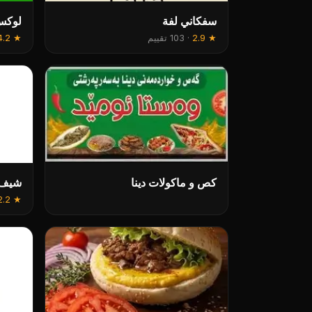
سفكاني لفة
لوکس
★
2.9
·
103 تقييم
★
4.2
کص و ماکولات دینا
شیف 
2.2
★