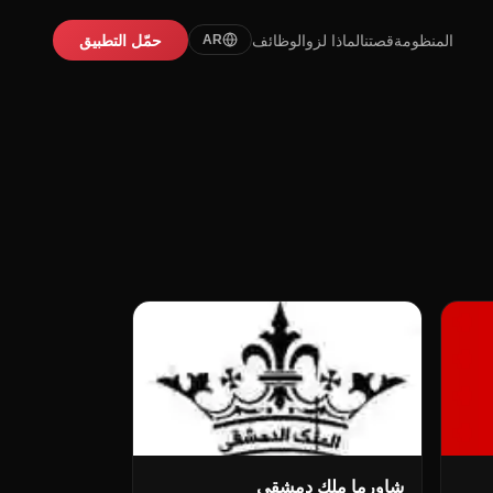
المنظومة
قصتنا
لماذا لزو
الوظائف
حمّل التطبيق
AR
شاورما ملك دمشقي