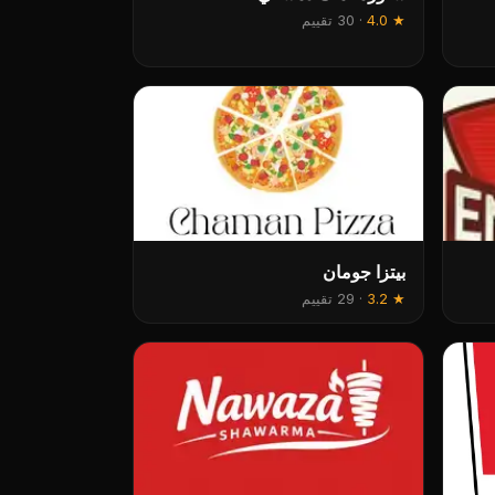
★
4.0
·
30 تقييم
بيتزا جومان
★
3.2
·
29 تقييم