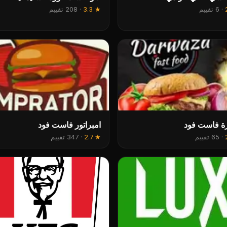
·
6 تقييم
★
3.3
·
208 تقييم
ة فاست فود
امبراتور فاست فود
·
65 تقييم
★
2.7
·
347 تقييم