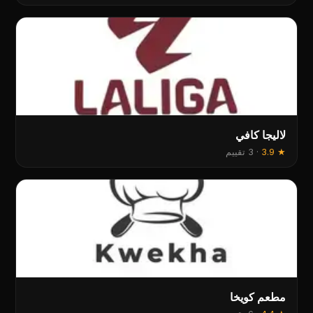
لالیجا کافي
★
3.9
·
3 تقييم
مطعم کویخا