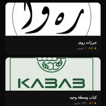
جرزات روى
★
4.0
·
1 تقييم
كباب وسطة وحيد
★
4.1
·
152 تقييم