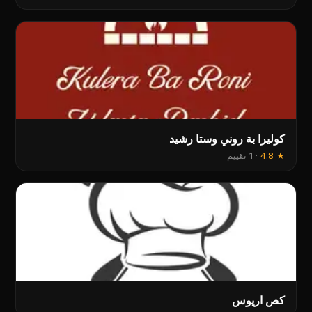
کولیرا بة روني وستا رشید
★
4.8
·
1 تقييم
کص اریوس