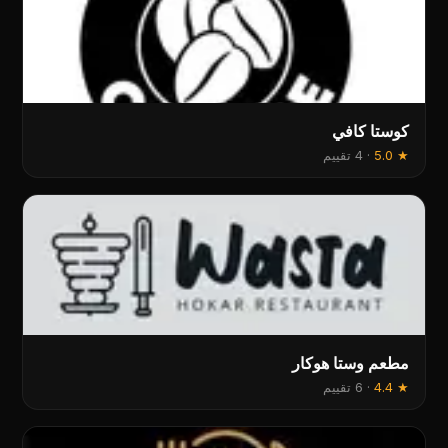
كوستا كافي
★
5.0
·
4 تقييم
مطعم وستا هوكار
★
4.4
·
6 تقييم