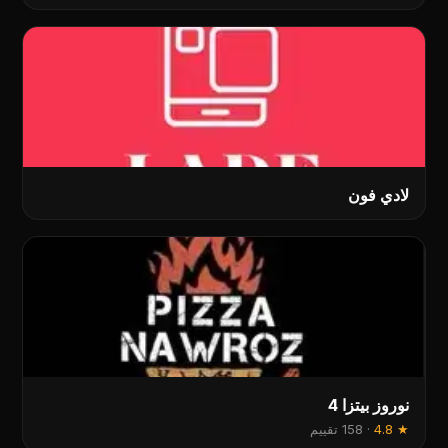
لادي فون
نوروز بیتزا 4
★
4.8
·
158 تقييم