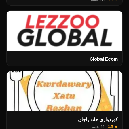
Global Ecom
كوردواري خاتو راجان
★
3.5
·
15 تقييم