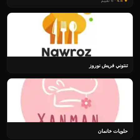
★
4.4
·
6 تقييم
تنتوني فریش نوروز
حلویات خانمان