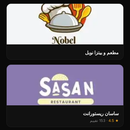
مطعم و بیتزا نوبل
ساسان ریستورانت
★
4.5
·
153 تقييم