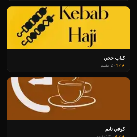
کباب حجي
★
1.7
·
2 تقييم
كوفي تايم
★
4.7
·
121 تقييم