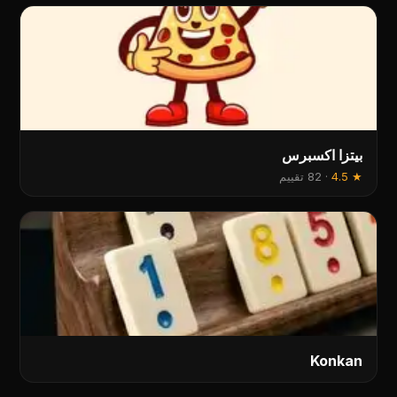
بيتزا اكسبرس
★
4.5
·
82 تقييم
Konkan