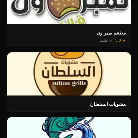
مطعم نمبر ون
★
5.0
·
6 تقييم
مشويات السلطان