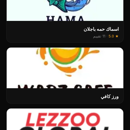
اسماك حمه باجلان
★
5.0
·
11 تقييم
ورز کافي