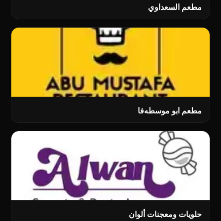
مطعم السعداوي
مطعم ابو موسطەفا
حلويات ومعجنات ألوان