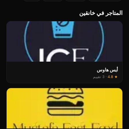
المتاجر في خانقين
أيس هاوس
★
4.8
·
3 تقييم