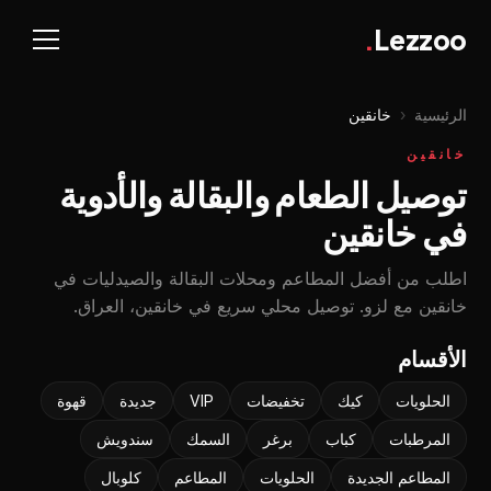
.
Lezzoo
الرئيسية
‹
خانقين
خانقين
توصيل الطعام والبقالة والأدوية
في خانقين
اطلب من أفضل المطاعم ومحلات البقالة والصيدليات في
خانقين مع لزو. توصيل محلي سريع في خانقين، العراق.
الأقسام
الحلويات
كيك
تخفيضات
VIP
جديدة
قهوة
المرطبات
كباب
برغر
السمك
سندويش
المطاعم الجديدة
الحلويات
المطاعم
کلوبال