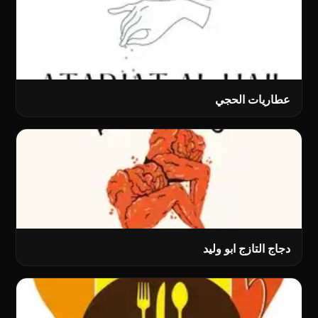
عطاريات الحجي
دجاج التازج ابو ولید