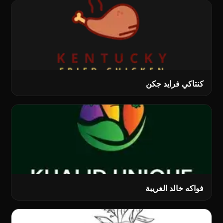
کنتاکي فراید جکن
فواكه خالد الغريبة