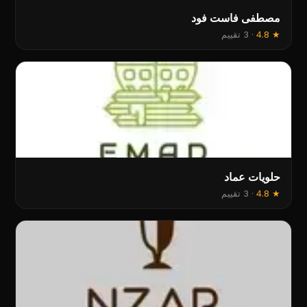
مصطفى فاست فود
★
4.8
·
3 تقييم
حلويات عماد
★
4.8
·
3 تقييم