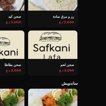
رز و مرق سادة
صحن كبد
3,000 د.ع
3,000 د.ع
صحن لحم
صحن بطاطا
3,500 د.ع
2,000 د.ع
ساندويش