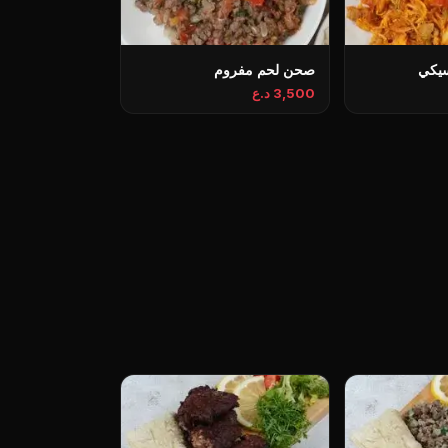
يكي
صحن لحم مفروم
3,500 د.ع