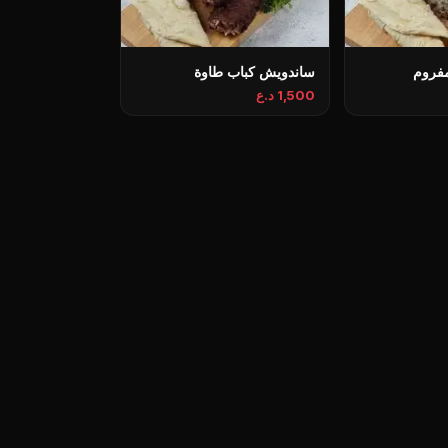
فروم
ساندويش كباب طاوة
1,500 د.ع