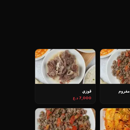
مفروم
قوزي
7,000 د.ع