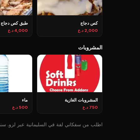
کص دجاج
طبق کص دجاج
2,000 د.ع
4,000 د.ع
المشروبات
المشروبات الغازية
ماء
750 د.ع
500 د.ع
اطلب من سفكاني لفة في السليمانية عبر لزو. سندويش, المطاعم, VIP. توصيل سريع، ا