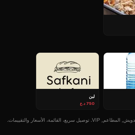
لبن
750 د.ع
لقائمة، الأسعار والتقييمات.