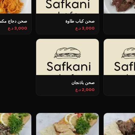
صحن كباب طاوة
صحن دجاج مكس
3,000 د.ع
3,000 د.ع
صحن باذنجان
2,000 د.ع