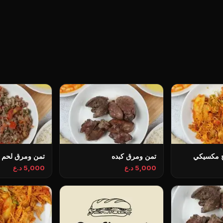
 مكسيكي
تمن ومرق كبده
تمن ومرق لحم 
5,000 د.ع
5,000 د.ع