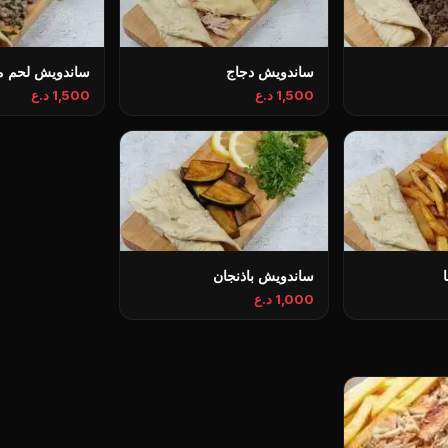
ساندويش دجاج
ساندويش لحم م
1,500 د.ع
1,500 د.ع
ساندويش باذنجان
1,000 د.ع