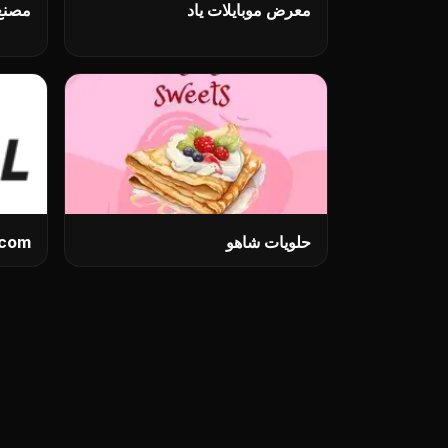
معرض موبایلات یاد
مصنع 
حلویات شاهو
Ecom