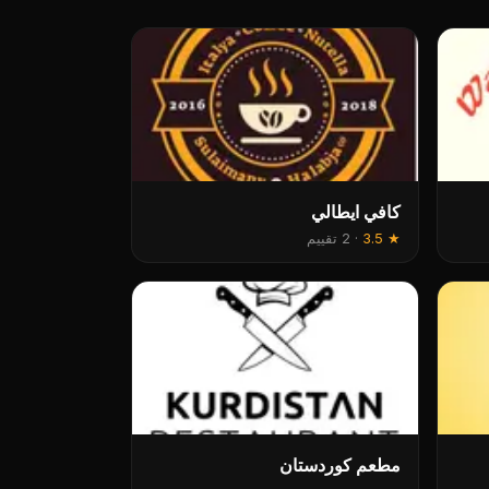
كافي ايطالي
★
3.5
·
2 تقييم
مطعم كوردستان