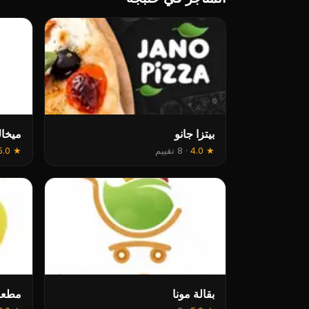
بيتزا جانو
ميخا
★
4.0
·
8 تقييم
★
5.0
بقالة مونا
مطعم