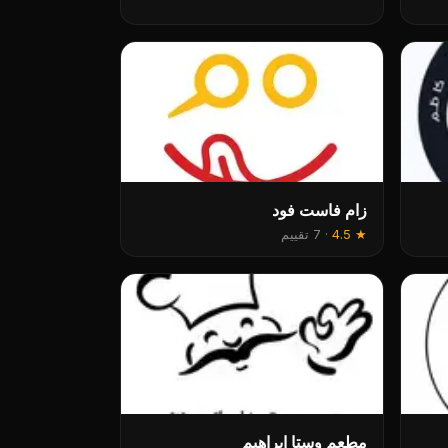
زام فاست فود
★
4.5
·
7 تقييم
مطعم وستا ابراهيم