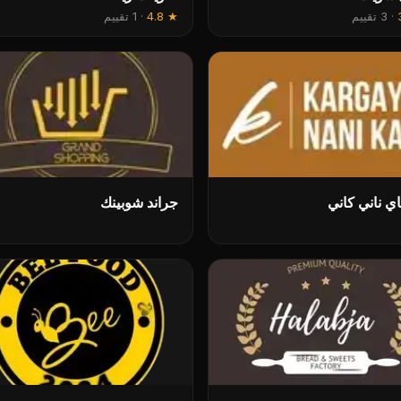
·
3 تقييم
★
4.8
·
1 تقييم
ي ناني كاني
جراند شوبینك