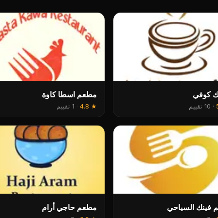
ك كوفي
مطعم اسطا كاوة
·
10 تقييم
★
4.8
·
1 تقييم
 فينك السياحي
مطعم حاجي أرام