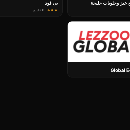
خبز وحلويات حلبجة
بی فود
★
4.4
·
6 تقييم
Global 