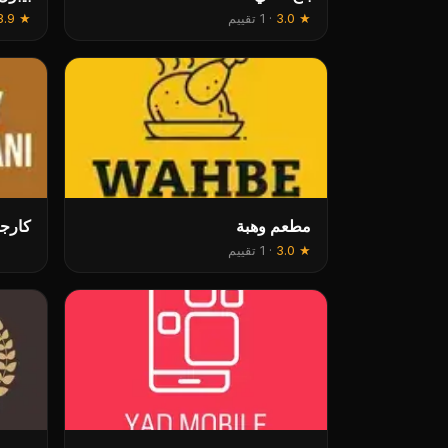
★
3.0
·
1 تقييم
★
3.9
مطعم وهبة
كارجا
★
3.0
·
1 تقييم