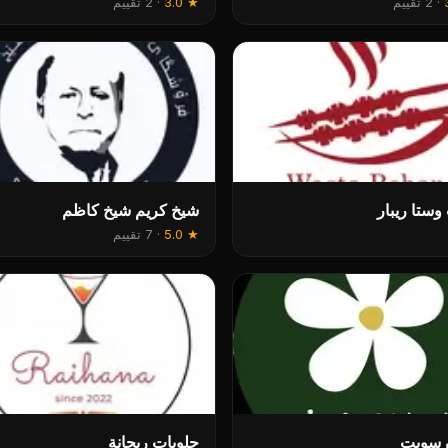
·
2 تقييم
★
3.0
·
2 تقييم
وستا ريبار
شيخ كريم شيخ كاظم
★
5.0
·
7 تقييم
ن سويت
حلويات ريحانة