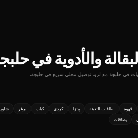
بقالة والأدوية في حلبج
يات في حلبجة مع لزو. توصيل محلي سريع في حلبجة،
قهوة
بطاقات التعبئة
پیتزا
كردي
كباب
برغر
شاورم
بطاقات