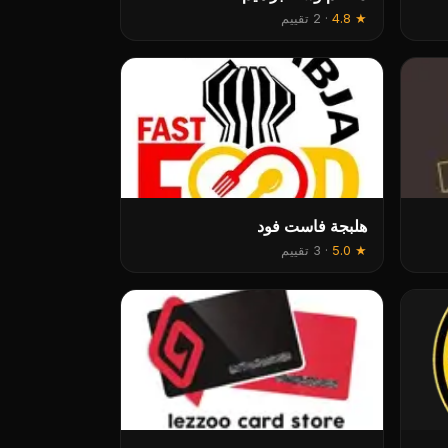
★
4.8
·
2 تقييم
هلبجة فاست فود
★
5.0
·
3 تقييم