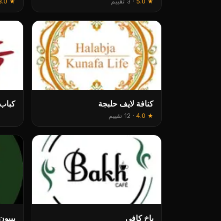
★
5.0
·
3 تقييم
★
3.0
كنافة لايف حلبجة
كباب 
★
4.0
·
12 تقييم
باخ کافي
بيبو