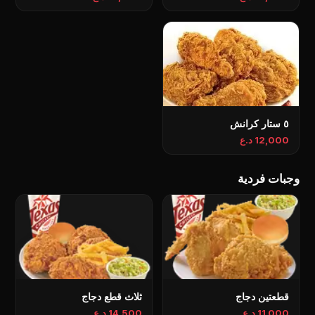
٥ ستار كرانش
12,000 د.ع
وجبات فردية
قطعتين دجاج
ثلاث قطع دجاج
11,000 د.ع
14,500 د.ع