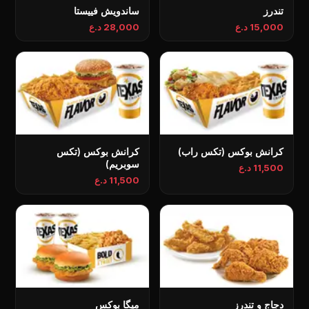
تندرز
ساندويش فييستا
15,000 د.ع
28,000 د.ع
كرانش بوكس (تكس راب)
كرانش بوكس (تكس
سوبريم)
11,500 د.ع
11,500 د.ع
دجاج و تندرز
میگا بوکس