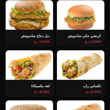
كرنشي جكن ساندويش
دبل دجاج ساندویتش
3,000 د.ع
7,000 د.ع
تكساس راب
لفة مكسيكانا
4,250 د.ع
4,250 د.ع