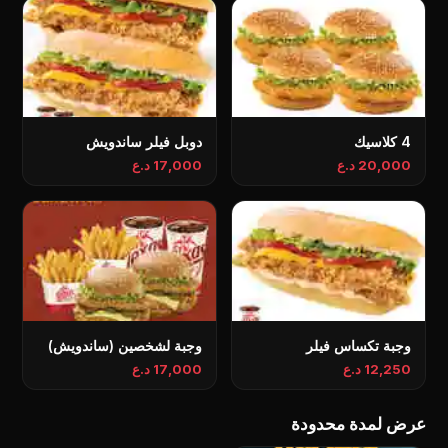
4 كلاسيك
دوبل فیلر ساندويش
20,000 د.ع
17,000 د.ع
وجبة تکساس فیلر
وجبة لشخصين (ساندويش)
12,250 د.ع
17,000 د.ع
عرض لمدة محدودة