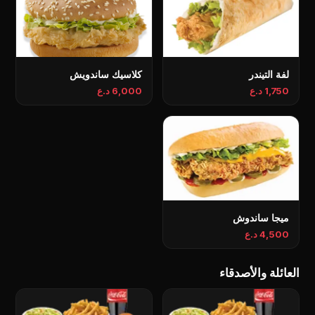
لفة التيندر
كلاسيك ساندويش
1,750 د.ع
6,000 د.ع
میجا ساندوش
4,500 د.ع
العائلة والأصدقاء