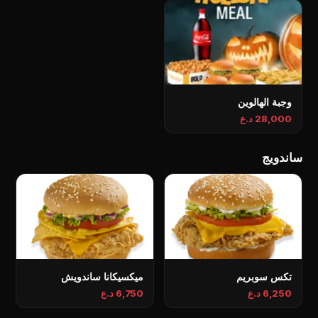
وجبة الهالوين
28,000 د.ع
ساندويج
تکس سوبریم
میکسیکانا ساندويش
6,250 د.ع
6,750 د.ع