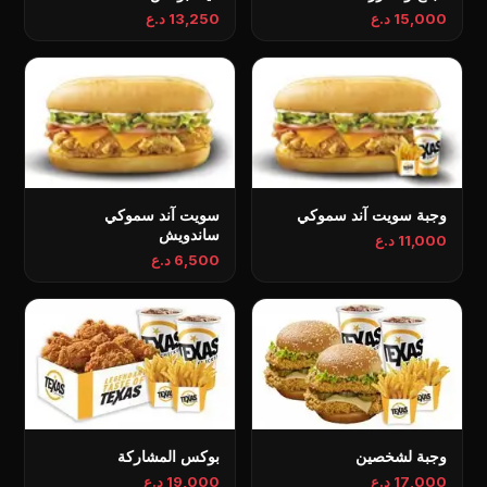
15,000 د.ع
13,250 د.ع
وجبة سويت آند سموكي
سویت آند سموکي
ساندويش
11,000 د.ع
6,500 د.ع
وجبة لشخصين
بوكس المشاركة
17,000 د.ع
19,000 د.ع