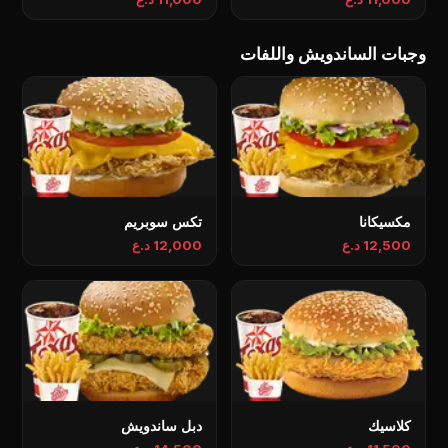
وجبات الساندويش واللفات
مكسيكانا
تكس سوبريم
12,500 د.ع
12,000 د.ع
كلاسيك
دبل ساندويش