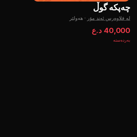
چەپکە گوڵ
لە فلاوەرس ئەند مۆر
·
هەولێر
40,000 د.ع
بەردەستە