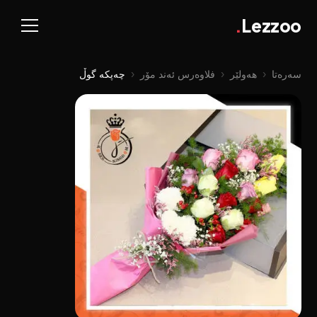
.
Lezzoo
سەرەتا
‹
هەولێر
‹
فلاوەرس ئەند مۆر
‹
چەپکە گوڵ