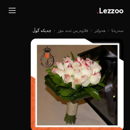
.
Lezzoo
سەرەتا
‹
هەولێر
‹
فلاوەرس ئەند مۆر
‹
چەپکە گوڵ