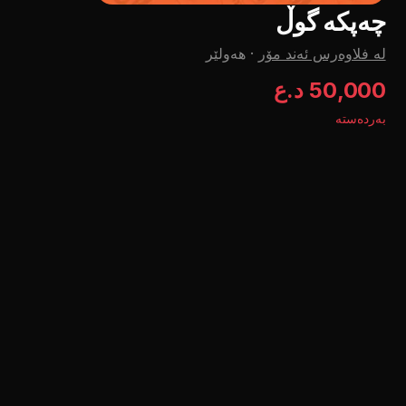
چەپکە گوڵ
لە فلاوەرس ئەند مۆر
·
هەولێر
50,000 د.ع
بەردەستە