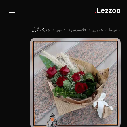
.
Lezzoo
سەرەتا
‹
هەولێر
‹
فلاوەرس ئەند مۆر
‹
چەپکە گوڵ