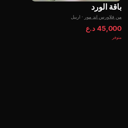
باقة الورد
من فلاورس اند مور
·
اربيل
45,000 د.ع
متوفر