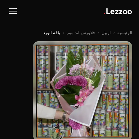
.
Lezzoo
الرئيسية
‹
اربيل
‹
فلاورس اند مور
‹
باقة الورد