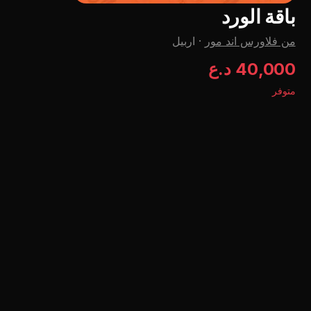
باقة الورد
من فلاورس اند مور
·
اربيل
40,000 د.ع
متوفر