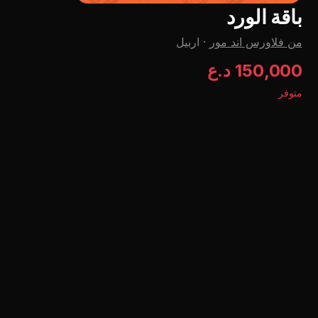
باقة الورد
من فلاورس اند مور
·
اربيل
150,000 د.ع
متوفر