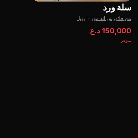
سلة ورد
من فلاورس اند مور
·
اربيل
150,000 د.ع
متوفر