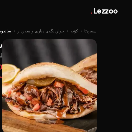
.
Lezzoo
سەرەتا
‹
کۆیە
‹
خواردنگەی دیاری و سەردار
‹
ساندوی
س
لە
50
بە