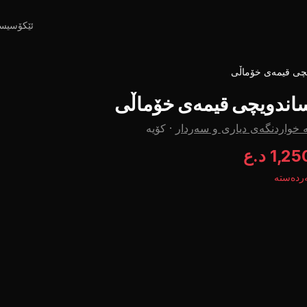
ئێکۆسیس
چی قیمەی خۆماڵی
اندویچی قیمەی خۆماڵی
 خواردنگەی دیاری و سەردار
·
کۆیە
1,2 د.ع
ردەستە