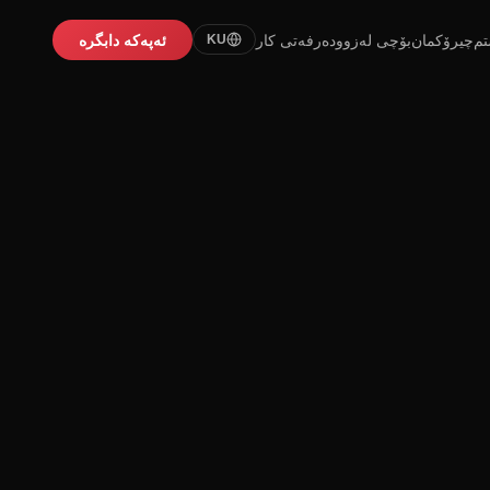
تم
چیرۆکمان
بۆچی لەزوو
دەرفەتی کار
ئەپەکە دابگرە
KU