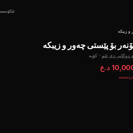
ئێکۆسیس
 و زیبکە
ۆنەر بۆ پێستی چەور و زیبکە
 دوکانی دی ئێم
·
کۆیە
10,00 د.ع
ردەستە