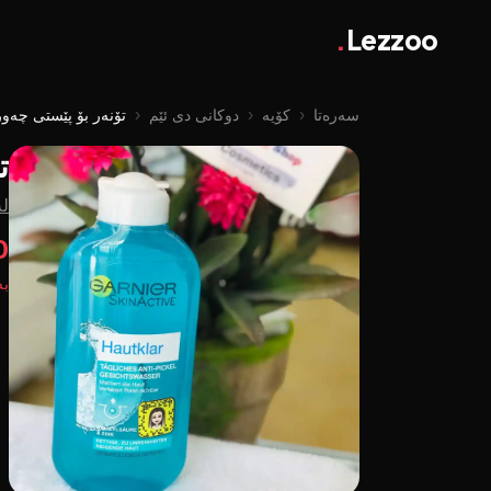
.
Lezzoo
سەرەتا
‹
کۆیە
‹
دوکانی دی ئێم
‹
تۆنەر بۆ پێستی چەور
ت
لە
0
بە