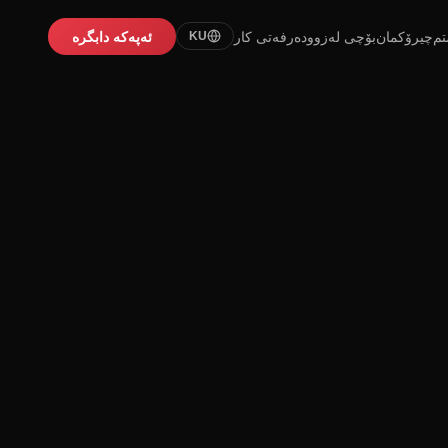
تم
چیرۆکمان
بۆچی لەزوو
دەرفەتی کار
ئەپەکە دابگرە
KU