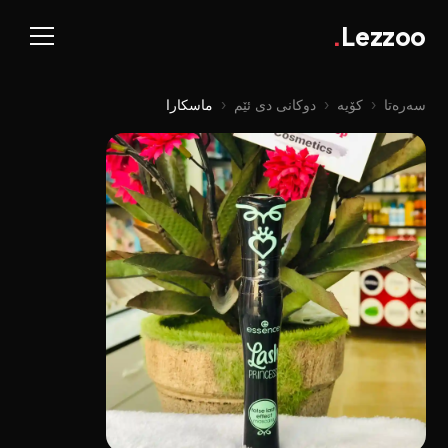
.
Lezzoo
سەرەتا
‹
کۆیە
‹
دوکانی دی ئێم
‹
ماسکارا