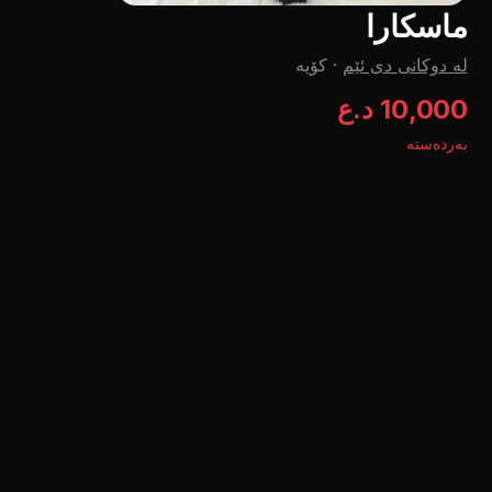
ماسکارا
لە دوکانی دی ئێم
·
کۆیە
10,000 د.ع
بەردەستە