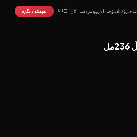
تم
چیرۆکمان
بۆچی لەزوو
دەرفەتی کار
ئەپەکە دابگرە
KU
مل