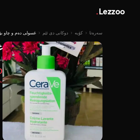
.
Lezzoo
سەرەتا
‹
کۆیە
‹
دوکانی دی ئێم
‹
غسولی دەم و چاو بۆ پ
غ
لە
0
بە