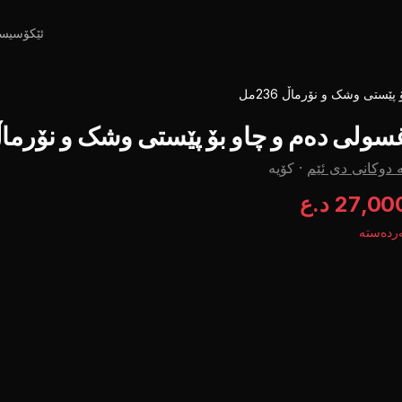
ئێکۆسیس
ێستی وشک و نۆرماڵ 236مل
سولی دەم و چاو بۆ پێستی وشک و نۆرماڵ 236
 دوکانی دی ئێم
·
کۆیە
27,00 د.ع
ردەستە