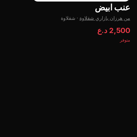
عنب ابيض
من هرزان بازاري شقلاوة
·
شقلاوة
2,500 د.ع
متوفر