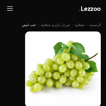
.
Lezzoo
الرئيسية
‹
شقلاوة
‹
هرزان بازاري شقلاوة
‹
عنب ابيض