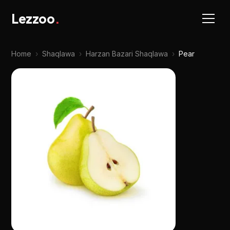
Lezzoo
.
Home
›
Shaqlawa
›
Harzan Bazari Shaqlawa
›
Pear