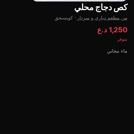
کص دجاج محلي
من مطعم دياري و سردار
·
كويسنجق
1,250 د.ع
متوفر
ماء مجاني