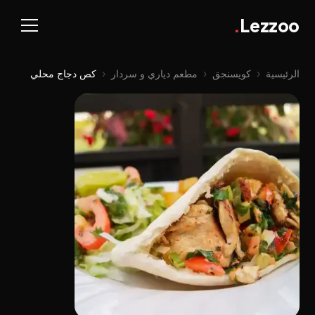
.
Lezzoo
الرئيسية
‹
كويسنجق
‹
مطعم دياري و سردار
‹
کص دجاج محلي