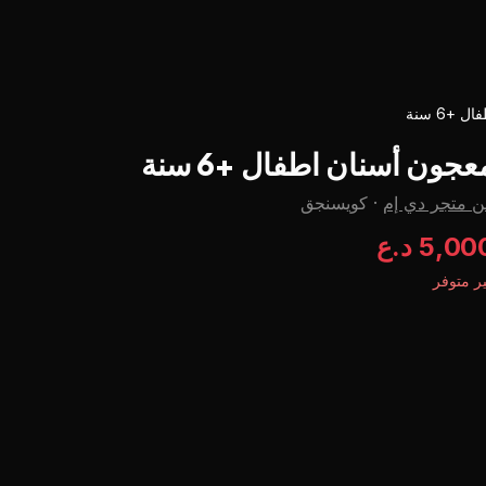
+6 سنة
عجون أسنان اطفال +6 سنة
 متجر دي إم
·
كويسنجق
5,0 د.ع
ر متوفر