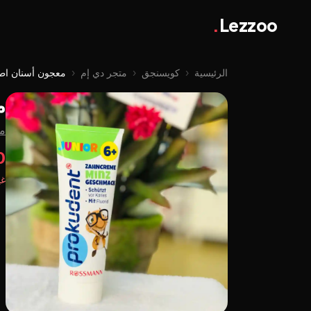
.
Lezzoo
الرئيسية
‹
كويسنجق
‹
متجر دي إم
‹
معجون أسنان اطفال 
م
من
00
غي