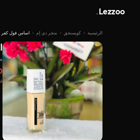
.
Lezzoo
الرئيسية
‹
كويسنجق
‹
متجر دي إم
‹
اساس فول كفر
ا
من
0
غي