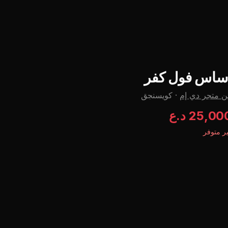
ساس فول كفر
 متجر دي إم
·
كويسنجق
25,00 د.ع
ر متوفر