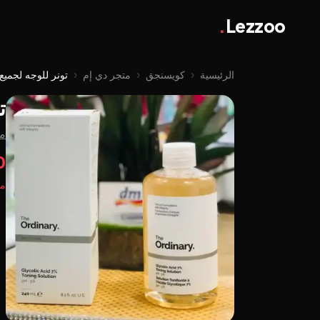
.
Lezzoo
الرئيسية
‹
كويسنجق
‹
متجر دي إم
‹
تونر للوجه لجميع 
ت
من
0
مت