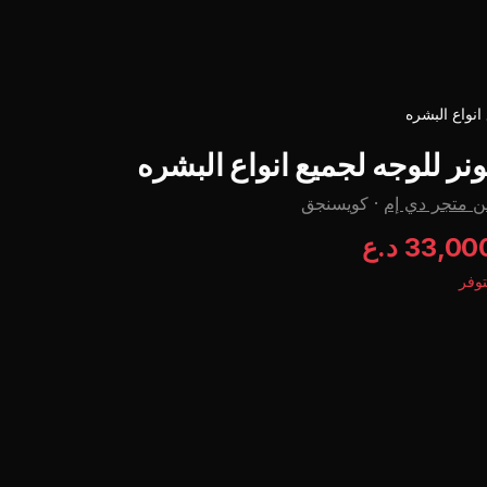
انواع البشره
ونر للوجه لجميع انواع البشره
 متجر دي إم
·
كويسنجق
33,00 د.ع
وفر