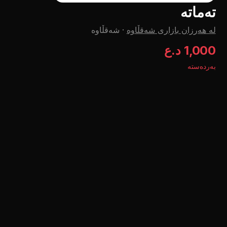
تەماتە
لە هەرزان بازاری شەقڵاوە
·
شەقڵاوە
1,000 د.ع
بەردەستە