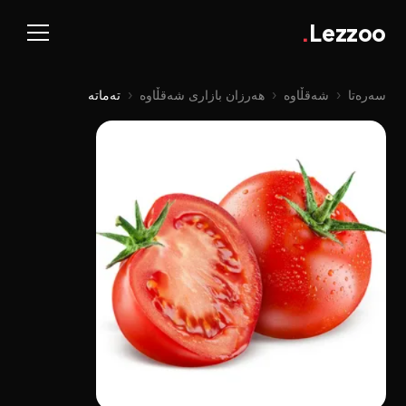
.
Lezzoo
سەرەتا
‹
شەقڵاوە
‹
هەرزان بازاری شەقڵاوە
‹
تەماتە