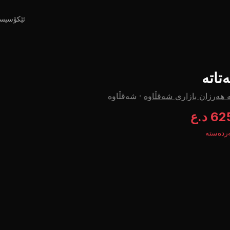
ئێکۆسیس
ەتاتە
 هەرزان بازاری شەقڵاوە
·
شەقڵاوە
6 د.ع
ردەستە