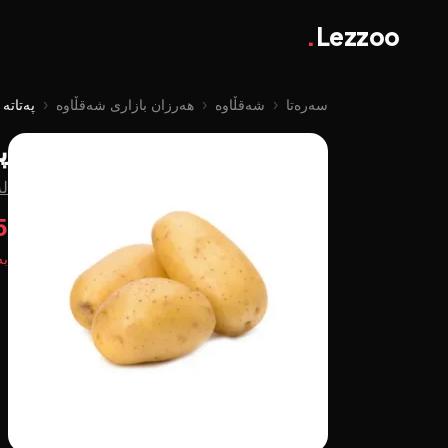
.
Lezzoo
سەرەتا
‹
شەقڵاوە
‹
هەرزان بازاری شەقڵاوە
‹
پەتاتە
پ
لە
25
بە