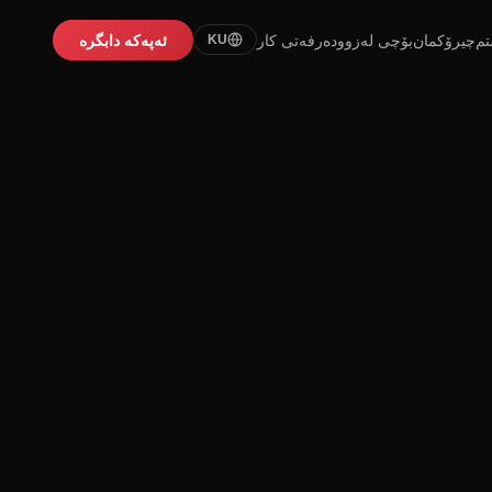
تم
چیرۆکمان
بۆچی لەزوو
دەرفەتی کار
ئەپەکە دابگرە
KU