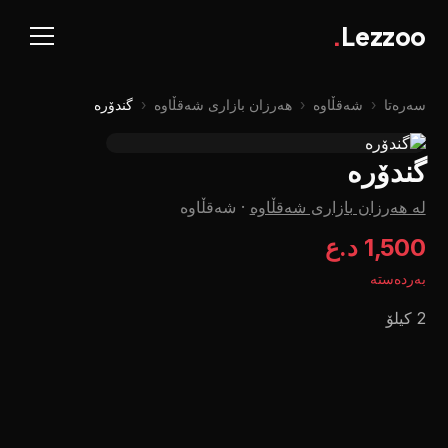
.
Lezzoo
سەرەتا
‹
شەقڵاوە
‹
هەرزان بازاری شەقڵاوە
‹
گندۆرە
گندۆرە
لە هەرزان بازاری شەقڵاوە
·
شەقڵاوە
1,500 د.ع
بەردەستە
2 کیلۆ