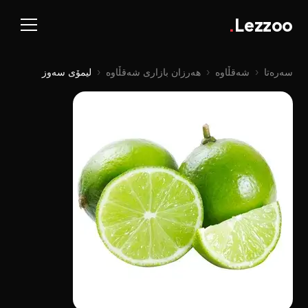
.
Lezzoo
سەرەتا
‹
شەقڵاوە
‹
هەرزان بازاری شەقڵاوە
‹
لیمۆی سەوز