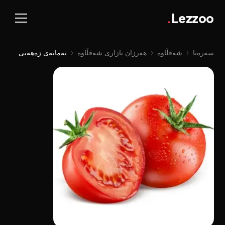
.
Lezzoo
سەرەتا
‹
شەقڵاوە
‹
هەرزان بازاری شەقڵاوە
‹
تەماتەی زەهەبی