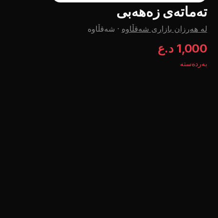
تەماتەی زەهەبی
لە هەرزان بازاری شەقڵاوە
·
شەقڵاوە
1,000 د.ع
بەردەستە