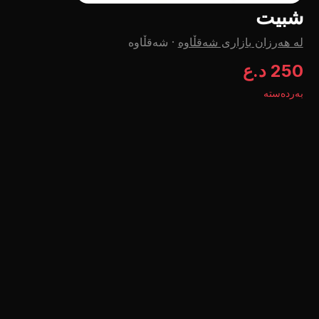
شبيت
لە هەرزان بازاری شەقڵاوە
·
شەقڵاوە
250 د.ع
بەردەستە