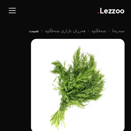
.
Lezzoo
سەرەتا
‹
شەقڵاوە
‹
هەرزان بازاری شەقڵاوە
‹
شبيت