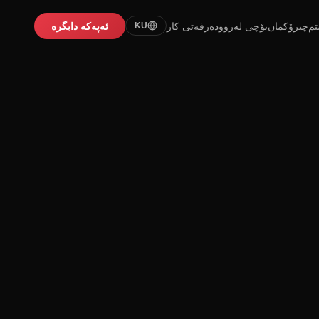
تم
چیرۆکمان
بۆچی لەزوو
دەرفەتی کار
ئەپەکە دابگرە
KU