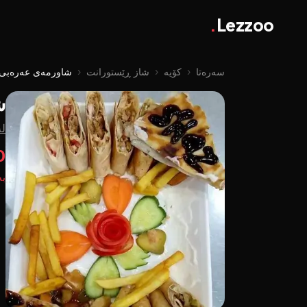
.
Lezzoo
سەرەتا
‹
کۆیە
‹
شاز ڕێستورانت
‹
شاورمەی عەرەبی مریش
ش
لە
00
بە