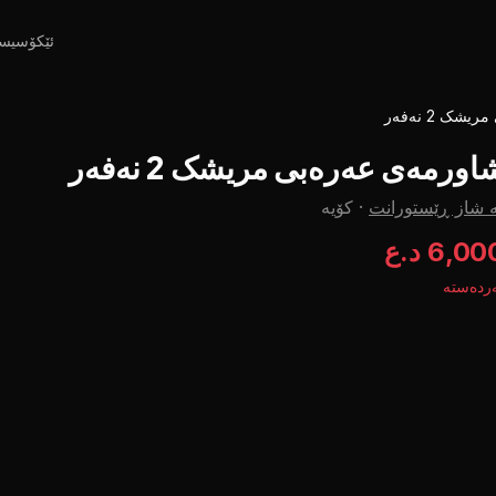
ئێکۆسیس
ک 2 نەفەر
اورمەی عەرەبی مریشک 2 نەفەر
 شاز ڕێستورانت
·
کۆیە
6,0 د.ع
ردەستە