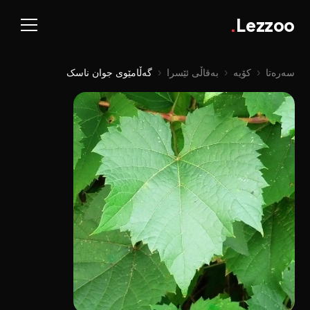
.
Lezzoo
سەرەتا
‹
کۆیە
‹
بەقاڵی ئێسرا
‹
گەڵامێوی جوان ناسک