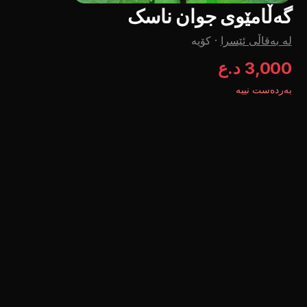
گەڵامێوی جوان ناسک
لە بەقاڵی ئێسرا
·
کۆیە
3,000 د.ع
بەردەست نییە