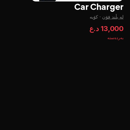
Car Charger
لە بڵند فۆن
·
کۆیە
13,000 د.ع
بەردەستە