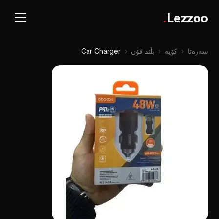
.
Lezzoo
سەرەتا
‹
کۆیە
‹
بڵند فۆن
‹
Car Charger