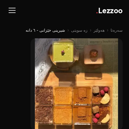
.
Lezzoo
سەرەتا
‹
هەولێر
‹
زە سویتی
‹
شیرینی خێزانی - ٦ دانە