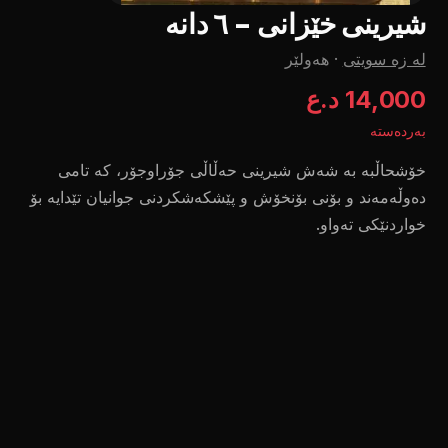
شیرینی خێزانی - ٦ دانە
لە زە سویتی
·
هەولێر
14,000 د.ع
بەردەستە
خۆشحاڵبە بە شەش شیرینی حەڵاڵی جۆراوجۆر، کە تامی
دەوڵەمەند و بۆنی بۆنخۆش و پێشکەشکردنی جوانیان تێدایە بۆ
خواردنێکی تەواو.