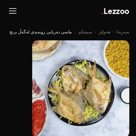
.
Lezzoo
سەرەتا
‹
هەولێر
‹
سمچکم
‹
ماسی دەریایی زوبەیدی لەگەڵ برنج