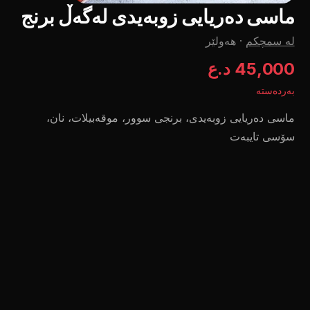
ماسی دەریایی زوبەیدی لەگەڵ برنج
لە سمچکم
·
هەولێر
45,000 د.ع
بەردەستە
ماسی دەریایی زوبەیدی، برنجی سوور، موقەبیلات، نان،
سۆسی تایبەت