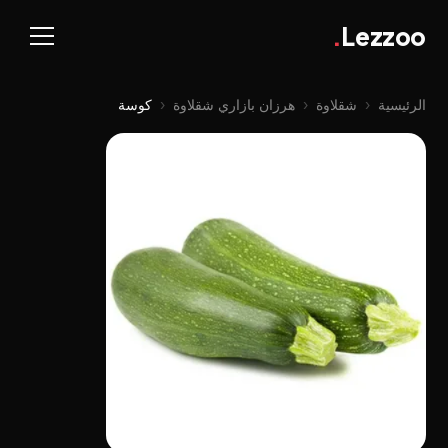
.
Lezzoo
الرئيسية
‹
شقلاوة
‹
هرزان بازاري شقلاوة
‹
كوسة