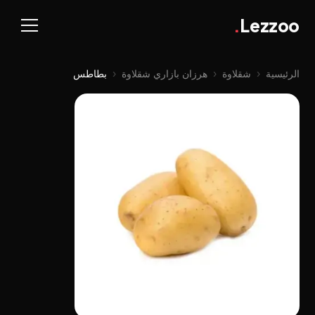
.
Lezzoo
الرئيسية
‹
شقلاوة
‹
هرزان بازاري شقلاوة
‹
بطاطس