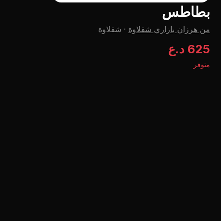
بطاطس
من هرزان بازاري شقلاوة
·
شقلاوة
625 د.ع
متوفر