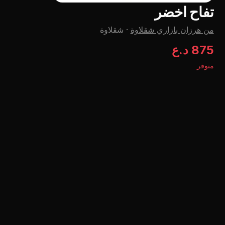
تفاح اخضر
من هرزان بازاري شقلاوة
·
شقلاوة
875 د.ع
متوفر