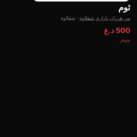
ثوم
من هرزان بازاري شقلاوة
·
شقلاوة
500 د.ع
متوفر