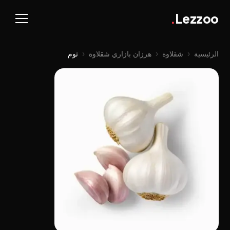
.
Lezzoo
الرئيسية
‹
شقلاوة
‹
هرزان بازاري شقلاوة
‹
ثوم