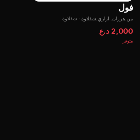
فول
من هرزان بازاري شقلاوة
·
شقلاوة
2,000 د.ع
متوفر