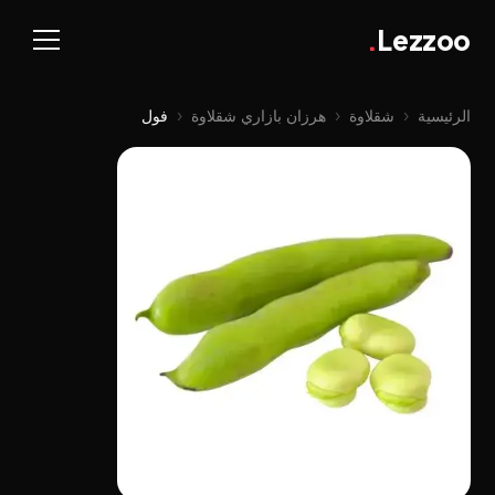
.
Lezzoo
الرئيسية
‹
شقلاوة
‹
هرزان بازاري شقلاوة
‹
فول