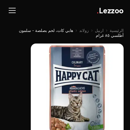
.
Lezzoo
الرئيسية
‹
اربيل
‹
زولاند
‹
هابي کات، لحم بصلصة - سلمون
أطلسي ٨٥ غرام