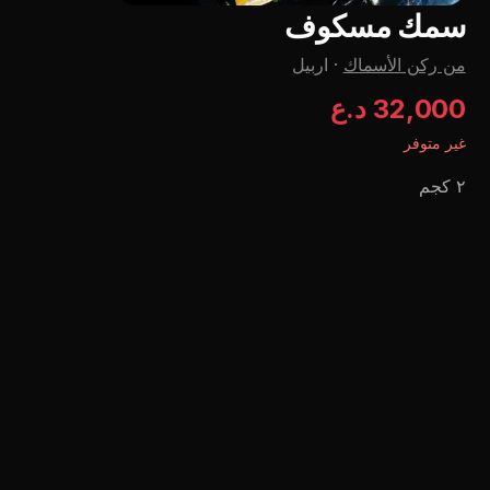
سمك مسكوف
من ركن الأسماك
·
اربيل
32,000 د.ع
غير متوفر
٢ كجم