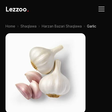
Lezzoo
.
Home
›
Shaqlawa
›
Harzan Bazari Shaqlawa
›
Garlic